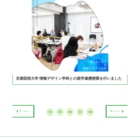
京都芸術大学 情報デザイン学科との産学連携授業を行いました
Prev
Next
01
02
03
04
05